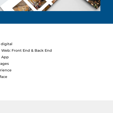
 digital
o Web: Front End & Back End
o App
Pages
rience
face